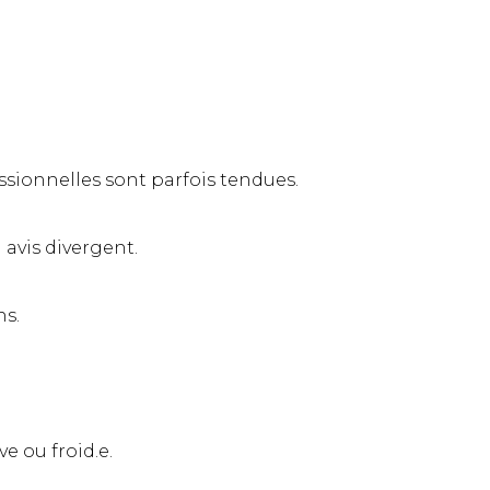
sionnelles sont parfois tendues.
 avis divergent.
ns.
e ou froid.e.