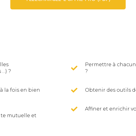
lles
Permettre à chacun.
 …) ?
?
 la fois en bien
Obtenir des outils d
Affiner et enrichir
ute mutuelle et