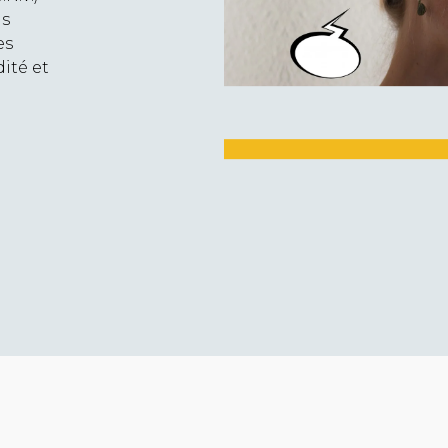
us
es
ité et