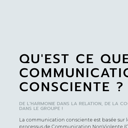
QU'EST CE QU
COMMUNICATI
CONSCIENTE ?
DE L'HARMONIE DANS LA RELATION, DE LA C
DANS LE GROUPE !
La communication consciente est basée sur l
processus de Communication NonViolente (C.