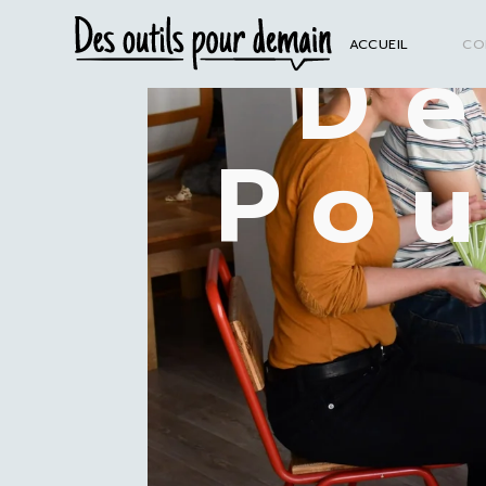
De
ACCUEIL
CO
Po