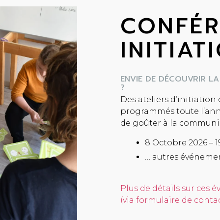
CONFÉR
INITIAT
ENVIE DE DÉCOUVRIR L
?
Des ateliers d’initiatio
programmés toute l’ann
de goûter à la communi
8 Octobre 2026 – 1
… autres événemen
Plus de détails sur ces
(via formulaire de contac