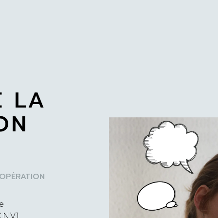
E LA
ON
OOPÉRATION
e
N.V.)